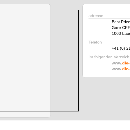
adresse
Best Pric
Gare CF
1003 Lau
Telefon
+41 (0) 2
Im folgenden Verzeichn
www.
die-
www.
die-