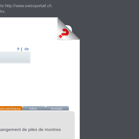
te http://www.swissportail.ch.
cks.
fr
|
de
Verzeichnisse
Infos
Kontakt
hangement de piles de montres