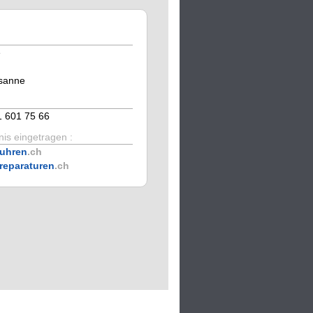
e
F
sanne
1 601 75 66
is eingetragen :
uhren
.ch
reparaturen
.ch