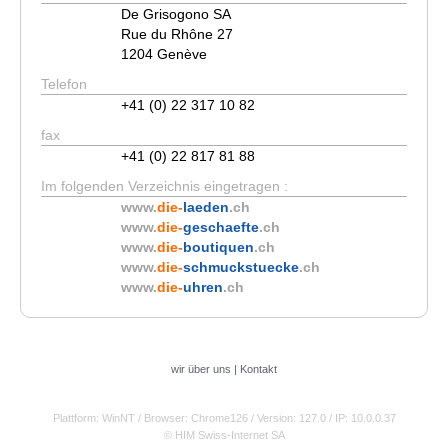
De Grisogono SA
Rue du Rhône 27
1204 Genève
Telefon
+41 (0) 22 317 10 82
fax
+41 (0) 22 817 81 88
Im folgenden Verzeichnis eingetragen :
www.
die-
laeden
.ch
www.
die-
geschaefte
.ch
www.
die-
boutiquen
.ch
www.
die-
schmuckstuecke
.ch
www.
die-
uhren
.ch
wir über uns
|
Kontakt
Plattform: WinNT
/ Browser: Chrome126
/ Version: 127.0
/ IP: 10.0.0.37
© HIM Swiss-Internet SA