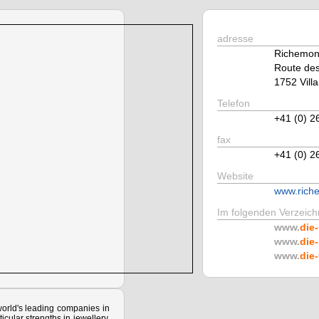
adresse
Richemont 
Route des
1752 Vill
Telefon
+41 (0) 2
fax
+41 (0) 2
Website
www.rich
Im folgenden Verzeichn
www.
die-
www.
die-
www.
die-
orld's leading companies in
ticular strengths in jewellery,