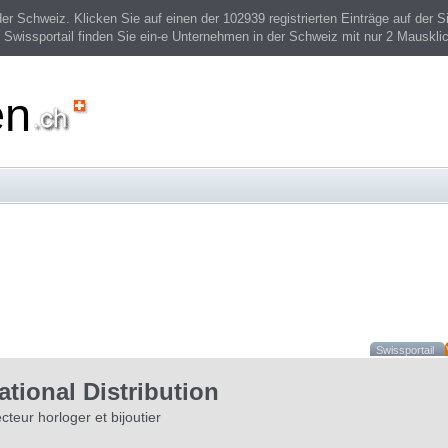
 Schweiz. Klicken Sie auf einen der 102939 registrierten Einträge auf der Si
 Swissportail finden Sie ein-e Unternehmen in der Schweiz mit nur 2 Mauskli
en
Swissportail
tional Distribution
teur horloger et bijoutier