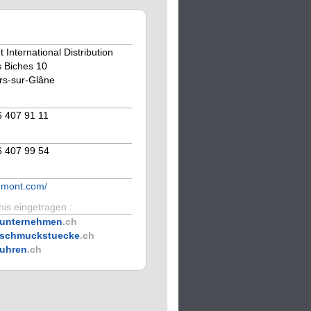
International Distribution
 Biches 10
ars-sur-Glâne
6 407 91 11
6 407 99 54
emont.com/
is eingetragen :
unternehmen
.ch
schmuckstuecke
.ch
uhren
.ch