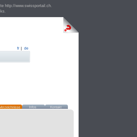
te http://www.swissportail.ch.
cks.
fr
|
de
Verzeichnisse
Infos
Kontakt