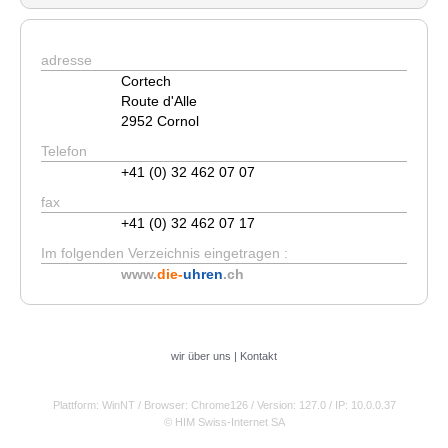
adresse
Cortech
Route d'Alle
2952 Cornol
Telefon
+41 (0) 32 462 07 07
fax
+41 (0) 32 462 07 17
Im folgenden Verzeichnis eingetragen :
www.
die-
uhren
.ch
wir über uns
|
Kontakt
Plattform: WinNT
/ Browser: Chrome126
/ Version: 127.0
/ IP: 10.0.0.37
© HIM Swiss-Internet SA