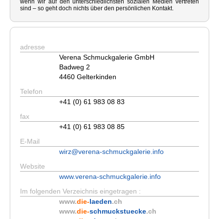
wenn wir auf den unterschiedlichsten sozialen Medien vertreten
sind – so geht doch nichts über den persönlichen Kontakt.
adresse
Verena Schmuckgalerie GmbH
Badweg 2
4460 Gelterkinden
Telefon
+41 (0) 61 983 08 83
fax
+41 (0) 61 983 08 85
E-Mail
wirz@verena-schmuckgalerie.info
Website
www.verena-schmuckgalerie.info
Im folgenden Verzeichnis eingetragen :
www.
die-
laeden
.ch
www.
die-
schmuckstuecke
.ch