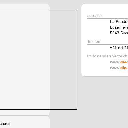
adresse
La Pendul
Luzerners
5643 Sins
Telefon
+41 (0) 4
Im folgenden Verzeichn
www.
die-
www.
die-
aturen