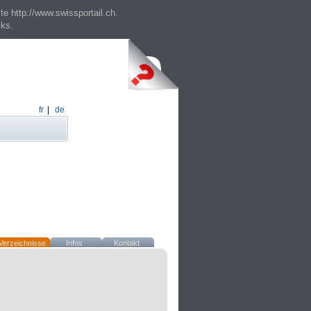
te http://www.swissportail.ch.
cks.
fr
|
de
Verzeichnisse
Infos
Kontakt