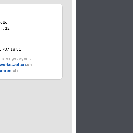
ette
tr. 12
1 787 18 81
is eingetragen :
werkstaetten
.ch
uhren
.ch