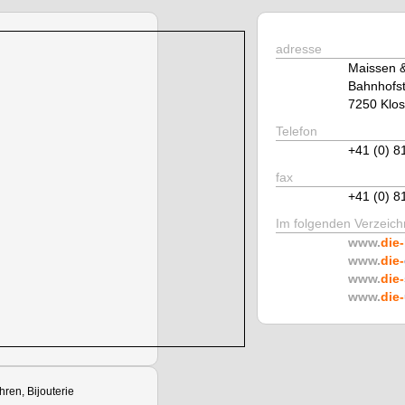
adresse
Maissen 
Bahnhofst
7250 Klos
Telefon
+41 (0) 8
fax
+41 (0) 8
Im folgenden Verzeichn
www.
die-
www.
die-
www.
die-
www.
die-
hren, Bijouterie