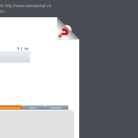
te http://www.swissportail.ch.
cks.
fr
|
de
Verzeichnisse
Infos
Kontakt