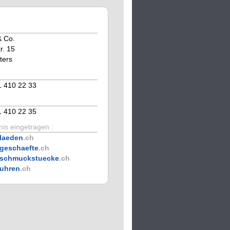
& Co.
r. 15
ters
1 410 22 33
1 410 22 35
is eingetragen :
laeden
.ch
geschaefte
.ch
schmuckstuecke
.ch
uhren
.ch