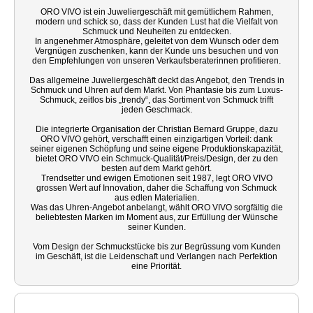
ORO VIVO ist ein Juweliergeschäft mit gemütlichem Rahmen,
modern und schick so, dass der Kunden Lust hat die Vielfalt von
Schmuck und Neuheiten zu entdecken.
In angenehmer Atmosphäre, geleitet von dem Wunsch oder dem
Vergnügen zuschenken, kann der Kunde uns besuchen und von
den Empfehlungen von unseren Verkaufsberaterinnen profitieren.
Das allgemeine Juweliergeschäft deckt das Angebot, den Trends in
Schmuck und Uhren auf dem Markt. Von Phantasie bis zum Luxus-
Schmuck, zeitlos bis „trendy“, das Sortiment von Schmuck trifft
jeden Geschmack.
Die integrierte Organisation der Christian Bernard Gruppe, dazu
ORO VIVO gehört, verschafft einen einzigartigen Vorteil: dank
seiner eigenen Schöpfung und seine eigene Produktionskapazität,
bietet ORO VIVO ein Schmuck-Qualität/Preis/Design, der zu den
besten auf dem Markt gehört.
Trendsetter und ewigen Emotionen seit 1987, legt ORO VIVO
grossen Wert auf Innovation, daher die Schaffung von Schmuck
aus edlen Materialien.
Was das Uhren-Angebot anbelangt, wählt ORO VIVO sorgfältig die
beliebtesten Marken im Moment aus, zur Erfüllung der Wünsche
seiner Kunden.
Vom Design der Schmuckstücke bis zur Begrüssung vom Kunden
im Geschäft, ist die Leidenschaft und Verlangen nach Perfektion
eine Priorität.