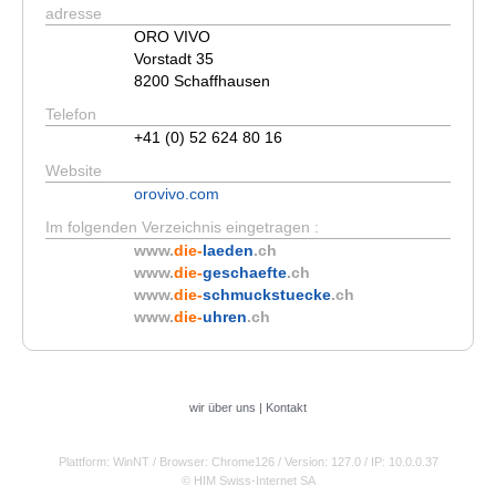
adresse
ORO VIVO
Vorstadt 35
8200 Schaffhausen
Telefon
+41 (0) 52 624 80 16
Website
orovivo.com
Im folgenden Verzeichnis eingetragen :
www.
die-
laeden
.ch
www.
die-
geschaefte
.ch
www.
die-
schmuckstuecke
.ch
www.
die-
uhren
.ch
wir über uns
|
Kontakt
Plattform: WinNT
/ Browser: Chrome126
/ Version: 127.0
/ IP: 10.0.0.37
© HIM Swiss-Internet SA